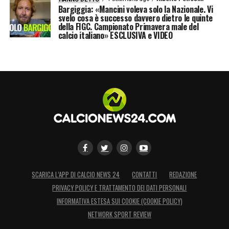
Bargiggia: «Mancini voleva solo la Nazionale. Vi
svelo cosa è successo davvero dietro le quinte
della FIGC. Campionato Primavera male del
calcio italiano» ESCLUSIVA e VIDEO
SCARICA L’APP DI CALCIO NEWS 24
CONTATTI
REDAZIONE
PRIVACY POLICY E TRATTAMENTO DEI DATI PERSONALI
INFORMATIVA ESTESA SUI COOKIE (COOKIE POLICY)
NETWORK SPORT REVIEW