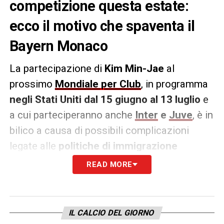
competizione questa estate:
ecco il motivo che spaventa il
Bayern Monaco
La partecipazione di
Kim Min-Jae
al
prossimo
Mondiale per Club
, in programma
negli Stati Uniti dal 15 giugno al 13 luglio
e
a cui parteciperanno anche
Inter
e
Juve
, è in
bilico a causa di possibili complicazioni
legate alle
politiche di immigrazione
statunitensi
. Come riportato da
TZ
, il
READ MORE
difensore del
Bayern Monaco
– reduce da
problemi fisici ma considerato fondamentale
per la difesa bavarese – potrebbe incontrare
IL CALCIO DEL GIORNO
ostacoli nell’ottenimento del visto,