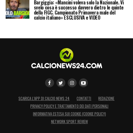
mettendo a rischio i piani del club tedesco.
Bargiggia: «Mancini voleva solo la Nazionale. Vi
svelo cosa è successo davvero dietro le quinte
della FIGC. Campionato Primavera male del
calcio italiano» ESCLUSIVA e VIDEO
LA PLAYLIST DELLE NOSTRE TOP NEWS
SCARICA L’APP DI CALCIO NEWS 24
CONTATTI
REDAZIONE
PRIVACY POLICY E TRATTAMENTO DEI DATI PERSONALI
INFORMATIVA ESTESA SUI COOKIE (COOKIE POLICY)
NETWORK SPORT REVIEW