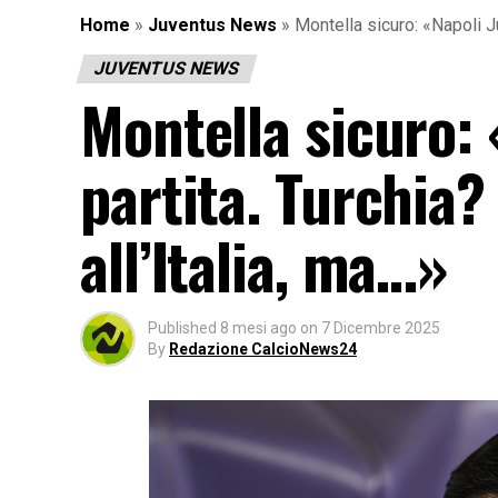
Home
»
Juventus News
»
Montella sicuro: «Napoli Ju
JUVENTUS NEWS
Montella sicuro:
partita. Turchia?
all’Italia, ma…»
Published
8 mesi ago
on
7 Dicembre 2025
By
Redazione CalcioNews24