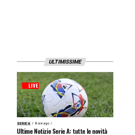
ULTIMISSIME
8 ore ago
SERIE A
Ultime Notizie Serie A: tutte le novità