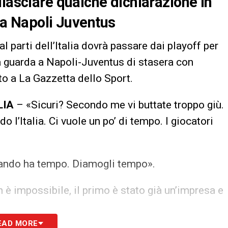
ilasciare qualche dichiarazione in
era Napoli Juventus
l parti dell’Italia dovrà passare dai playoff per
 guarda a Napoli-Juventus di stasera con
o a La Gazzetta dello Sport.
LIA
– «Sicuri? Secondo me vi buttate troppo giù.
o l’Italia. Ci vuole un po’ di tempo. I giocatori
ando ha tempo. Diamogli tempo».
 è impossibile, il primo è stato già un’impresa e
EAD MORE