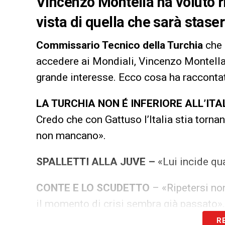
Vincenzo Montella ha voluto r
vista di quella che sarà stas
Commissario Tecnico della Turchia
che a
accedere ai Mondiali, Vincenzo Montella
grande interesse. Ecco cosa ha raccontat
LA TURCHIA NON É INFERIORE ALL’ITA
Credo che con Gattuso l’Italia stia tornand
non mancano».
SPALLETTI ALLA JUVE –
«Lui incide qu
CONTE E LO SCUDETTO
– «Ripetersi non
il momento di crisi sembra già passato».
R