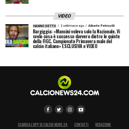
VIDEO
2 settimane ago
Alberto Petrosilli
HANNO DETTO
Bargiggia: «Mancini voleva solo la Nazionale. Vi
svelo cosa è successo davvero dietro le quinte
della FIGC. Campionato Primavera male del
calcio italiano» ESCLUSIVA e VIDEO
SCARICA L’APP DI CALCIO NEWS 24
CONTATTI
REDAZIONE