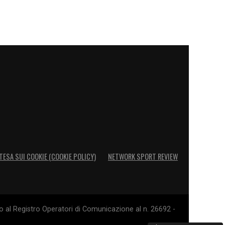
TESA SUI COOKIE (COOKIE POLICY)
NETWORK SPORT REVIEW
o al Registro Operatori di Comunicazione al n. 26692 -