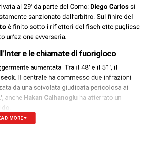
rrivata al 29′ da parte del Como:
Diego Carlos
si
ustamente sanzionato dall’arbitro. Sul finire del
to
è finito sotto i riflettori del fischietto pugliese
to un’azione avversaria.
’Inter e le chiamate di fuorigioco
germente aumentata. Tra il 48′ e il 51′, il
sseck
. Il centrale ha commesso due infrazioni
zata da una scivolata giudicata pericolosa ai
2′, anche
Hakan Calhanoglu
ha atterrato un
ido.
EAD MORE
trale si è distinta per l’attenta valutazione delle
nea hanno fermato con precisione le iniziative dei