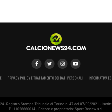
co di
Mergim Vojvoda
al 57′ e di
Ivan Smolcic
al
Di Bello ha tenuto in pugno una partita tesa senza
ciplinari estremi.
 le novità del giorno
S
E
PRIVACY POLICY E TRATTAMENTO DEI DATI PERSONALI
INFORMATIVA ES
4 -Registro Stampa Tribunale di Torino n. 47 del 07/09/2021 - Iscritt
P.I.11028660014 - Editore e proprietario: Sport Review s.r.l.