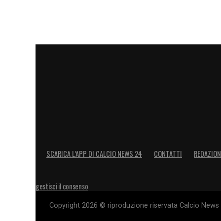
padroni di casa, sbandierando i fuorigio
60′.
La direzione di gara risulta autorevole. 
dover finora ricorrere a provvedimenti dis
Ultime notizie Calciomercato LIVE: tutte
LA PLAYLIST DELLE NOSTRE TOP NEW
SCARICA L’APP DI CALCIO NEWS 24
CONTATTI
REDAZION
gestisci il consenso
Copyright 2026 © riproduzione riservata Calcio News 2