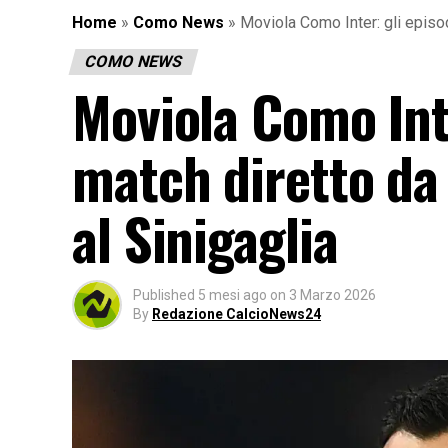
Home
»
Como News
»
Moviola Como Inter: gli episod
COMO NEWS
Moviola Como Inte
match diretto da 
al Sinigaglia
Published
5 mesi ago
on
3 Marzo 2026
By
Redazione CalcioNews24