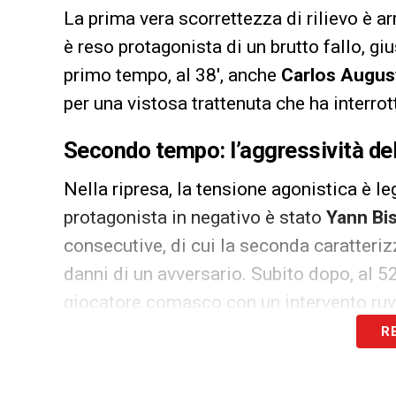
La prima vera scorrettezza di rilievo è a
è reso protagonista di un brutto fallo, gi
primo tempo, al 38′, anche
Carlos Augus
per una vistosa trattenuta che ha interrot
Secondo tempo: l’aggressività dell
Nella ripresa, la tensione agonistica è leg
protagonista in negativo è stato
Yann Bi
consecutive, di cui la seconda caratteriz
danni di un avversario. Subito dopo, al 5
giocatore comasco con un intervento ruv
R
Oltre alla gestione dei falli, la terna arbi
posizioni irregolari. Gli assistenti di li