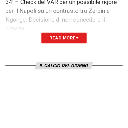
34′ – Check del VAR per un possibile rigore
per il Napoli su un contrasto tra Zerbin e
Ngonge. Decisione di non concedere il
penalty.
READ MORE
40′ – Ancora un check del VAR per contatto
su Di Gregorio e Osimhen: il portiere arriva
prima sul pallone.
IL CALCIO DEL GIORNO
48′ – Gol annullato al Napoli di Ngonge:
posizione di off side del calciatore
partenopeo
LA PLAYLIST DELLE NOSTRE TOP NEWS