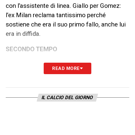
con l’assistente di linea. Giallo per Gomez:
l’ex Milan reclama tantissimo perché
sostiene che era il suo primo fallo, anche lui
era in diffida.
SECONDO TEMPO
Gol di Estevao a inizio ripresa ma il gioco era
READ MORE
già stato fermato per fuorigioco dello stesso
attaccante. Gara meno scorbutica nella
prima parte della ripresa rispetto al tempo
IL CALCIO DEL GIORNO
precedente. Ammonito Artur che ferma
irregolarmente uno slalom di Allan del
Palmeiras nella sua metà campo. Ammonito
un altro diffidato per il Verdao: Piquerez. A un