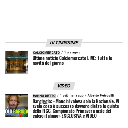
minuto dal termine inevitabile cartellino per
Newton che non vuole fare andare via
Paulinho.
Netta la differenza di fallo tra le
due squadre al termine dei tempi
regolamentari
: 17 per il Botafogo, 9 per il
ULTIMISSIME
Palmeiras.
1 ora ago
CALCIOMERCATO
Ultime notizie Calciomercato LIVE: tutte le
TEMPI SUPPLEMENTARI
novità del giorno
All’ottavo del primo tempo il Palmeiras
chiede un mani di Igor Jesus, circondano
VIDEO
l’arbitro ma non c’è nulla, la palla colpisce
1 settimana ago
Alberto Petrosilli
HANNO DETTO
Bargiggia: «Mancini voleva solo la Nazionale. Vi
l’attaccante bianconero nella zona
svelo cosa è successo davvero dietro le quinte
della FIGC. Campionato Primavera male del
addominale. Dopo l’1-0 tensione tra le
calcio italiano» ESCLUSIVA e VIDEO
panchine, Estevao ne fa le spese e prende un