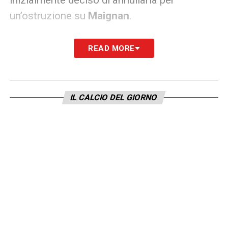
un’ostruzione su
Maignan
.
Come era facile prevedere dopo il lungo
READ MORE
strascico di pesanti polemiche arbitrali,
l’atteggiamento della formazione di
Cuesta
sui calci piazzati è stato oggetto di una
IL CALCIO DEL GIORNO
revisione molto attenta. Sui social network,
gli appassionati rossoneri hanno evidenziato
come i ducali abbiano posizionato
sistematicamente
un
uomo a ostacolare
Caprile
, subendo però il tempestivo fischio
per fallo in attacco in ogni singola
occasione.
Tale disparità di trattamento risulta ancora