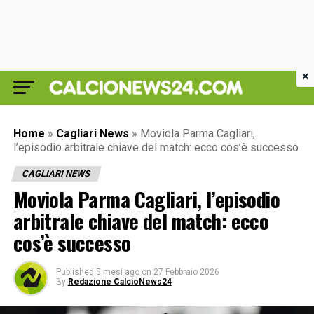
×
Home
»
Cagliari News
»
Moviola Parma Cagliari,
l’episodio arbitrale chiave del match: ecco cos’è successo
CAGLIARI NEWS
Moviola Parma Cagliari, l’episodio
arbitrale chiave del match: ecco
cos’è successo
Published
5 mesi ago
on
27 Febbraio 2026
By
Redazione CalcioNews24