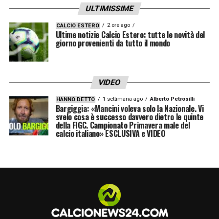
ULTIMISSIME
più evidente se confrontata con le recenti
analisi televisive. Come ribadito dal
2 ore ago
CALCIO ESTERO
Ultime notizie Calcio Estero: tutte le novità del
componente della commissione arbitrale
giorno provenienti da tutto il mondo
Dino Tommasi
nel corso del consueto
appuntamento settimanale trasmesso in
VIDEO
diretta sull’emittente
DAZN
, l’azione vista a
1 settimana ago
Alberto Petrosilli
HANNO DETTO
San Siro era stata giudicata del tutto
Bargiggia: «Mancini voleva solo la Nazionale. Vi
svelo cosa è successo davvero dietro le quinte
regolare. L’ex arbitro aveva infatti legittimato
della FIGC. Campionato Primavera male del
calcio italiano» ESCLUSIVA e VIDEO
la decisione spiegando che il giocatore era
fermo e aveva pieno diritto di mantenere
quella specifica posizione. Proprio su
questo delicato punto, i tifosi lamentano
online una totale assenza di uniformità
regolamentare, sottolineando con enorme