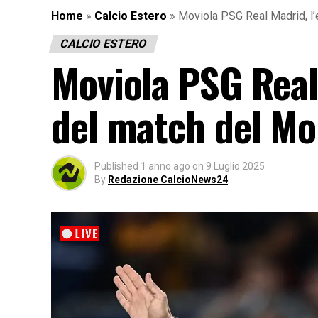
Home
»
Calcio Estero
»
Moviola PSG Real Madrid, l’
CALCIO ESTERO
Moviola PSG Real 
del match del Mo
Published
1 anno ago
on
9 Luglio 2025
By
Redazione CalcioNews24