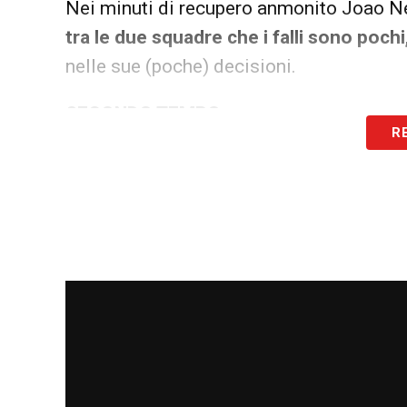
Nei minuti di recupero anmonito Joao Nev
tra le due squadre che i falli sono poch
nelle sue (poche) decisioni.
SECONDO TEMPO
R
Al 3′ della ripresa il Psg buca la difesa 
Doué per il gol – è di poco oltre la linea
istantaneamente un tocco di braccio di Ba
madridista. Appena entrato Carvajal che 
raccogliendo un appoggio corto di Valve
un secondo di recupero!
Si chiude con 9 
LA PLAYLIST DELLE NOSTRE TOP NEW