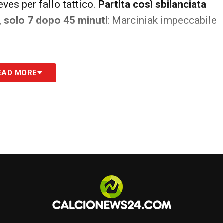
es per fallo tattico.
Partita così sbilanciata
i, solo 7 dopo 45 minuti
: Marciniak impeccabile
EAD MORE
alta del Real ma Dembélé – che serve il pallone a
 difensiva. Bravi Marciniak a individuare
rcola proiettato verso l’area di rigore
ostacola Barcola, rapido nel fargli un sombrero
rde.
Il 4-0 induce l’arbitro a non dare neanche
falli a testa.
S