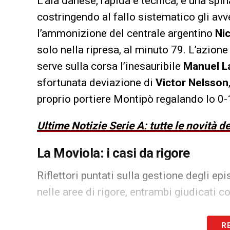
L’ala danese, rapida e tecnica, è una spin
costringendo al fallo sistematico gli avve
l’ammonizione del centrale argentino
Nic
solo nella ripresa, al minuto 79. L’azione
serve sulla corsa l’inesauribile
Manuel L
sfortunata deviazione di
Victor Nelsson
proprio portiere Montipò regalando lo 0-1
Ultime Notizie Serie A: tutte le novità 
La Moviola: i casi da rigore
Riflettori puntati sulla gestione degli ep
nelle aree di rigore, entrambi giudicati c
Minuto 60:
Proteste per un contatto in area vero
R