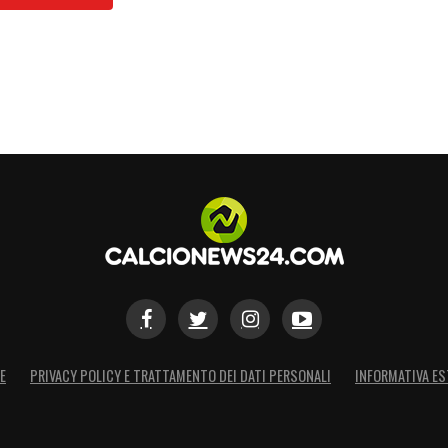
ettore di gara l’intensità è troppo lieve per concedere il penalty.
i cade in area dopo un’uscita di
Ivan Provedel
. Il contatto c’è
ferma tutto giustamente: l’azione è viziata in partenza da una
nte quella di Guida, bravo a non abboccare alle
52′) e a gestire i cartellini, ammonendo
ncellieri.
S
E
PRIVACY POLICY E TRATTAMENTO DEI DATI PERSONALI
INFORMATIVA ES