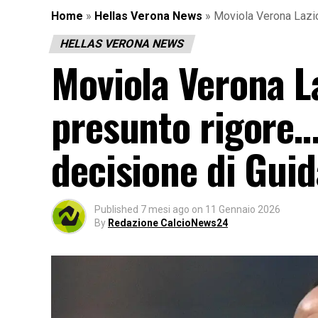
Home
»
Hellas Verona News
»
Moviola Verona Lazio:
HELLAS VERONA NEWS
Moviola Verona La
presunto rigore…
decisione di Guid
Published
7 mesi ago
on
11 Gennaio 2026
By
Redazione CalcioNews24