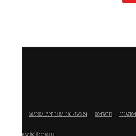
molto atterrando l’esterno laziale, ma per il dir
Il gioco prosegue tra qualche dubbio.
Minuto 88:
Brivido finale per la Lazio. Valentin
(mano del portiere sul difensore), ma l’arbitro 
posizione di fuorigioco dello stesso Valentini.
Una direzione complessivamente sufficie
simulazioni (come quella di Valentini al 
correttamente
Armel Bella-Kotchap
e Ca
LA PLAYLIST DELLE NOSTRE TOP NEW
SCARICA L’APP DI CALCIO NEWS 24
CONTATTI
REDAZION
gestisci il consenso