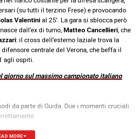
a nel fianco costante per la difesa scaligera,
rsari (su tutti il terzino Frese) e provocando
olas Valentini
al 25′. La gara si sblocca però
 nasce dall’ex di turno,
Matteo Cancellieri
, che
azzari
: il cross dell’esterno laziale trova la
, difensore centrale del Verona, che beffa il
 agli ospiti.
del giorno sul massimo campionato italiano
isodi da parte di Guida. Due i momenti cruciali
orrettamente:
nese tra Cancellieri e Bradaric. Il terzino gialloblù rischia
EAD MORE