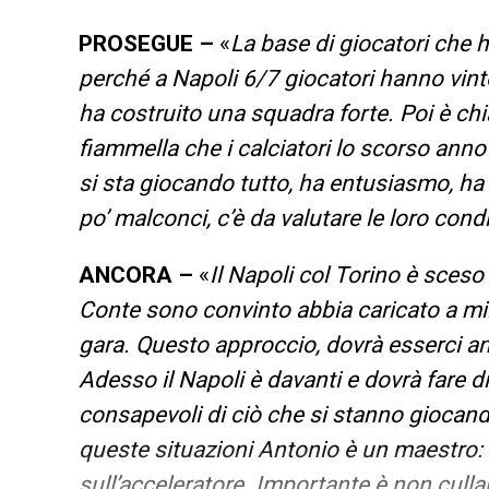
PROSEGUE –
«
La base di giocatori che 
perché a Napoli 6/7 giocatori hanno vint
ha costruito una squadra forte. Poi è ch
fiammella che i calciatori lo scorso ann
si sta giocando tutto, ha entusiasmo, ha 
po’ malconci, c’è da valutare le loro cond
ANCORA –
«
Il Napoli col Torino è sceso
Conte sono convinto abbia caricato a mille
gara. Questo approccio, dovrà esserci anc
Adesso il Napoli è davanti e dovrà fare d
consapevoli di ciò che si stanno giocand
queste situazioni Antonio è un maestro: i
sull’acceleratore. Importante è non cullar