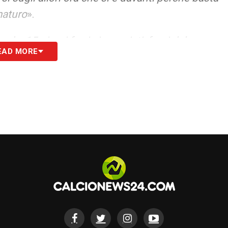
maturo
».
ndo, 15 giorni fa ci siamo visti, fuori dal campo
EAD MORE
la squadra va bene, quando invece le cose non
 è sotto pressione è chiaro che è concentrato
».
S