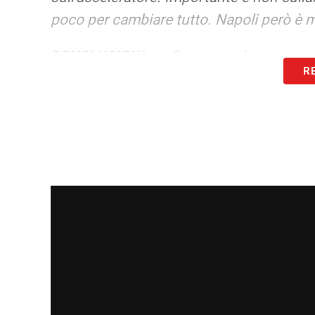
poco per cambiare tutto. Napoli però è 
CONCLUSIONI –
«
Conte non lo sto sente
R
è un’altra persona, soprattutto quando 
vanno benissimo, meglio evitare! Quando
LA PLAYLIST DELLE NOSTRE TOP NEW