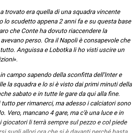
ha trovato era quella di una squadra vincente
o lo scudetto appena 2 anni fa e su questa base
iaro che Conte ha dovuto riaccendere la
o avevano perso. Ora il Napoli è consapevole che
tutto. Anguissa e Lobotka li ho visti uscire un
izioni
».
 in campo sapendo della sconfitta dell’Inter e
 la squadra e lo si è visto dai primi minuti della
he sabato e in tutte le gare da qui alla fine.
i tutto per rimanerci, ma adesso i calciatori sono
o. Vero, mancano 4 gare, ma c’è una luce e in
 giocatori li terrà sempre sul pezzo e col piede
si sugli allori ora che si è davanti perché basta