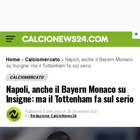
×
Home
»
Calciomercato
»
Napoli, anche il Bayern Monaco
su Insigne: ma il Tottenham fa sul serio
CALCIOMERCATO
Napoli, anche il Bayern Monaco su
Insigne: ma il Tottenham fa sul serio
Published
5 anni ago
on
26 Dicembre 2021
By
Redazione CalcioNews24