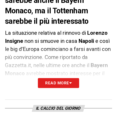
sarebbe anche il Bayern
Monaco, ma il Tottenham
sarebbe il più interessato
La situazione relativa al rinnovo di
Lorenzo
Insigne
non si smuove in casa
Napoli
e così
le big d’Europa cominciano a farsi avanti con
più convinzione. Come riportato da
Gazzetta.it, nelle ultime ore anche il
Bayern
Monaco
avrebbe mostrato interesse per il
capitano azzurro, ma all’estero sarebbe
READ MORE
il
Tottenham
di
Antonio Conte
la squadra
più interessata.
IL CALCIO DEL GIORNO
In Italia, invece, sono tre i club che