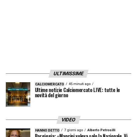
monitorano con attenzione la vicenda:
l’
Inter
su tutti, poi
Roma
e
Lazio
.
LA PLAYLIST DELLE NOSTRE TOP NEWS
ULTIMISSIME
45 minuti ago
CALCIOMERCATO
Ultime notizie Calciomercato LIVE: tutte le
novità del giorno
VIDEO
7 giorni ago
Alberto Petrosilli
HANNO DETTO
Bargiggia: «Mancini voleva solo la Nazionale. Vi