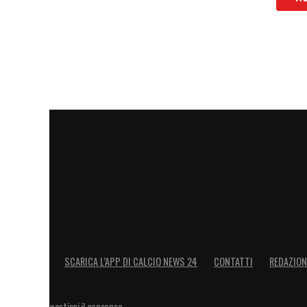
le risorse che mi vengono date. Le richi
Con questa mentalità, il
Napoli
continua 
LA PLAYLIST DELLE NOSTRE TOP NEW
SCARICA L’APP DI CALCIO NEWS 24
CONTATTI
REDAZION
gestisci il consenso