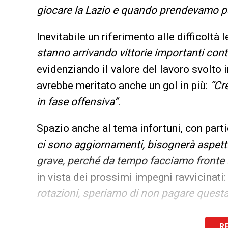
giocare la Lazio e quando prendevamo p
Inevitabile un riferimento alle difficoltà 
stanno arrivando vittorie importanti cont
evidenziando il valore del lavoro svolto 
avrebbe meritato anche un gol in più:
“Cr
in fase offensiva”
.
Spazio anche al tema infortuni, con parti
ci sono aggiornamenti, bisognerà aspetta
grave, perché da tempo facciamo fronte 
in vista dei prossimi impegni ravvicinati
rotazioni, speriamo di non pagare questa
Infine,
Conte
ha chiuso evitando il tema
R