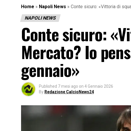
Home
»
Napoli News
»
Conte sicuro: «Vittoria di sq
NAPOLI NEWS
Conte sicuro: «Vi
Mercato? Io pens
gennaio»
Published
7 mesi ago
on
4 Gennaio 2026
By
Redazione CalcioNews24