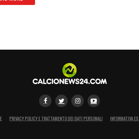
este nei miei confronti sono sempre altissime”
.
a mandare segnali forti al campionato.
S
E
PRIVACY POLICY E TRATTAMENTO DEI DATI PERSONALI
INFORMATIVA ES