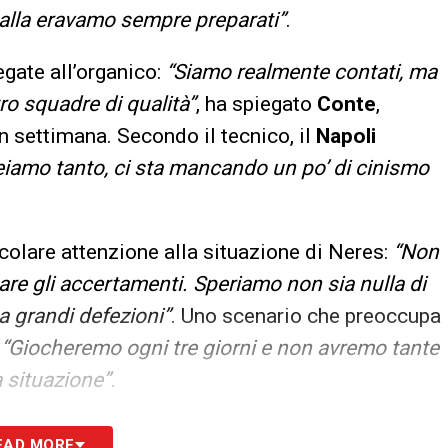
alla eravamo sempre preparati”
.
legate all’organico:
“Siamo realmente contati, ma
ro squadre di qualità”
, ha spiegato
Conte
,
in settimana. Secondo il tecnico, il
Napoli
eiamo tanto, ci sta mancando un po’ di cinismo
colare attenzione alla situazione di Neres:
“Non
re gli accertamenti. Speriamo non sia nulla di
a grandi defezioni”
. Uno scenario che preoccupa
:
“Giocheremo ogni tre giorni e non avremo tante
 situazione”
.
 mercato:
“Io devo fare l’allenatore e ottimizzare
EAD MORE