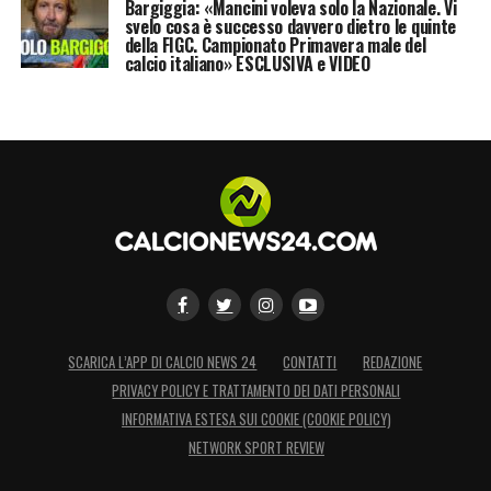
Bargiggia: «Mancini voleva solo la Nazionale. Vi
svelo cosa è successo davvero dietro le quinte
della FIGC. Campionato Primavera male del
calcio italiano» ESCLUSIVA e VIDEO
SCARICA L’APP DI CALCIO NEWS 24
CONTATTI
REDAZIONE
PRIVACY POLICY E TRATTAMENTO DEI DATI PERSONALI
INFORMATIVA ESTESA SUI COOKIE (COOKIE POLICY)
NETWORK SPORT REVIEW