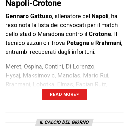
Napoli-Crotone
Gennaro Gattuso
, allenatore del
Napoli
, ha
reso nota la lista dei convocati per il match
dello stadio Maradona contro il
Crotone
. Il
tecnico azzurro ritrova
Petagna
e
Rrahmani
,
entrambi recuperati dagli infortuni.
Meret, Ospina, Contini, Di Lorenzo,
Hysaj, Maksimovic, Manolas, Mario Rui,
Rrahmani, Lobotka, Elmas, Fabian Ruiz,
Zielinski, Bakayoko, Lozano, Politano,
READ MORE
Insigne, Mertens, Osimhen, Petagna, Cioffi
(maglia 58), Zedadka (maglia 3), Costanzo
(maglia 38).
IL CALCIO DEL GIORNO