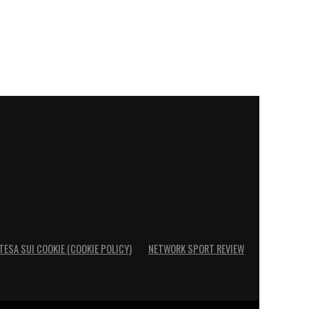
TESA SUI COOKIE (COOKIE POLICY)
NETWORK SPORT REVIEW