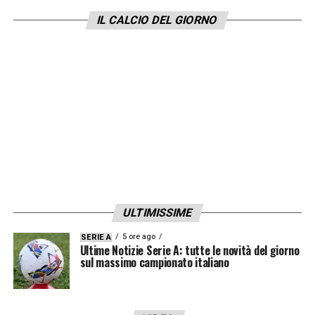
Napoli
.
Antonio Conte
, tecnico
salentino
IL CALCIO DEL GIORNO
noto per il suo temperamento focoso, è
finito nel mirino della Procura Federale dopo
la sfida disputata ieri contro il
Como
. Al
centro della bufera ci sono le espressioni
ingiuriose rivolte all’arbitro
Gianluca
Manganiello
durante una fase concitata del
match. Le telecamere a bordo campo hanno
infatti catturato un labiale inequivocabile –
“
almeno vallo a vedere, testa di c***o
” –
ULTIMISSIME
urlato dall’allenatore verso il direttore di gara,
5 ore ago
SERIE A
colpevole di non aver rivisto un episodio
Ultime Notizie Serie A: tutte le novità del giorno
sul massimo campionato italiano
dubbio al VAR.
Ultime Notizie Serie A: tutte le novità del