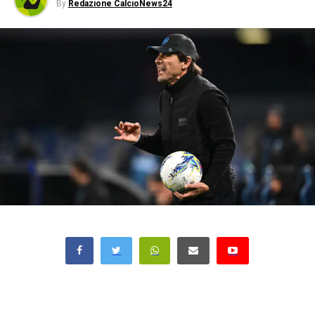
By
Redazione CalcioNews24