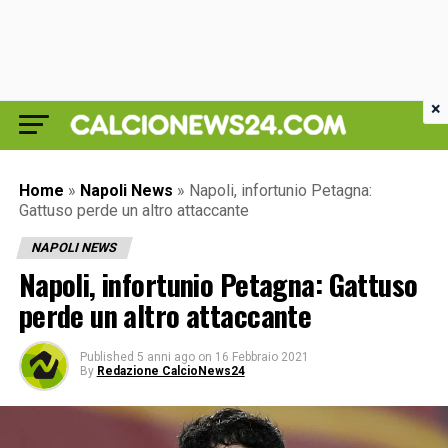
×
Home
»
Napoli News
»
Napoli, infortunio Petagna:
Gattuso perde un altro attaccante
NAPOLI NEWS
Napoli, infortunio Petagna: Gattuso
perde un altro attaccante
Published
5 anni ago
on
16 Febbraio 2021
By
Redazione CalcioNews24