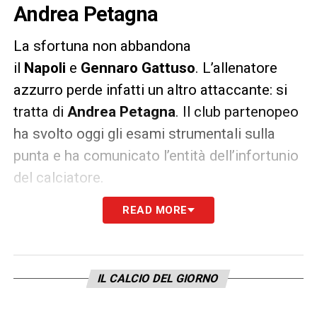
Andrea Petagna
La sfortuna non abbandona
il
Napoli
e
Gennaro Gattuso
. L’allenatore
azzurro perde infatti un altro attaccante: si
tratta di
Andrea Petagna
. Il club partenopeo
ha svolto oggi gli esami strumentali sulla
punta e ha comunicato l’entità dell’infortunio
del calciatore.
READ MORE
«Petagna ha svolto lavoro personalizzato in
palestra e terapie. Gli accertamenti effettuati
stamattina sull’attaccante hanno evidenziato
una distrazione parcellare del retto femorale
IL CALCIO DEL GIORNO
destro accusata al termine dell’allenamento