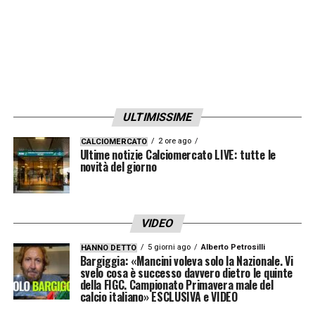
rientrato nel mirino degli azzurri come
possibile vice Lukaku, aggiunge:
«Lucca è un’ottima alternativa a Lukaku»
.
Con una strategia di mercato attenta e
ULTIMISSIME
mirata, il Napoli sembra orientato a costruire
una rosa competitiva per il nuovo corso
2 ore ago
CALCIOMERCATO
Ultime notizie Calciomercato LIVE: tutte le
tecnico e a rilanciarsi tra le protagoniste
novità del giorno
della Serie A 2024/25.
VIDEO
LA PLAYLIST DELLE NOSTRE TOP NEWS
5 giorni ago
Alberto Petrosilli
HANNO DETTO
Bargiggia: «Mancini voleva solo la Nazionale. Vi
svelo cosa è successo davvero dietro le quinte
della FIGC. Campionato Primavera male del
calcio italiano» ESCLUSIVA e VIDEO