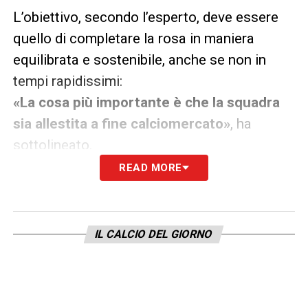
L’obiettivo, secondo l’esperto, deve essere
quello di completare la rosa in maniera
equilibrata e sostenibile, anche se non in
tempi rapidissimi:
«La cosa più importante è che la squadra
sia allestita a fine calciomercato»
, ha
sottolineato.
READ MORE
Parole di apprezzamento anche per alcuni
dei profili accostati con insistenza al Napoli
nelle ultime settimane. Su
Noa Lang
, esterno
IL CALCIO DEL GIORNO
offensivo olandese di proprietà del PSV
Eindhoven, Marino è chiaro:
«Lang è fortissimo»
. Mentre sull’attaccante
italiano
Lorenzo Lucca
, oggi al Pisa ma