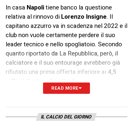
In casa
Napoli
tiene banco la questione
relativa al rinnovo di
Lorenzo Insigne
. Il
capitano azzurro va in scadenza nel 2022 e il
club non vuole certamente perdere il suo
leader tecnico e nello spogliatoio. Secondo
quanto riportato da La Repubblica, però, il
calciatore e il suo entourage avrebbero già
rifiutato una prima offerta inferiore ai
4,5
milioni
di stipendio attuali.
READ MORE
A 30 anni,
Insigne
vorrebbe firmare il suo
contratto importante. E così se ne riparlerà
dopo l’Europeo di questa estate,
IL CALCIO DEL GIORNO
quando
Napoli
e calciatore si siederanno alla