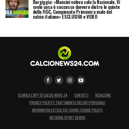
Bargiggia: «Mancini voleva solo la Nazionale. Vi
svelo cosa è successo davvero dietro le quinte
della FIGC. Campionato Primavera male del
calcio italiano» ESCLUSIVA e VIDEO
SCARICA L’APP DI CALCIO NEWS 24
CONTATTI
REDAZIONE
PRIVACY POLICY E TRATTAMENTO DEI DATI PERSONALI
INFORMATIVA ESTESA SUI COOKIE (COOKIE POLICY)
NETWORK SPORT REVIEW