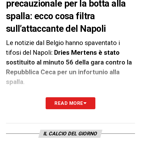
precauzionale per la botta alla
spalla: ecco cosa filtra
sull’attaccante del Napoli
Le notizie dal Belgio hanno spaventato i
tifosi del Napoli:
Dries Mertens è stato
sostituito al minuto 56 della gara contro la
Repubblica Ceca per un infortunio alla
spalla
.
Infortunio che sembra meno grave del
READ MORE
previsto, secondo quanto riportato da
Sky
Sport
:
Mertens sarebbe stato sostituito
solo a scopo precauzionale
. Sono attese
IL CALCIO DEL GIORNO
però le comunicazioni del Belgio in merito