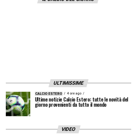
Il caso massimo è, ovviamente,
Victor
Osimhen
che vede il suo valore aumentare
da
70 ad almeno 110 milioni
. Ma il lavoro
di
Spalletti
ha rivalutato anche chi era in
affanno e si stava svalutando. È il caso
di
Fabian Ruiz
(passato da
30 a 40 milioni
),
ma anche di
Zielinski
(da 40 a 50 milioni) e
di
Lozano
(da 40 a 45). Riconquista valore
sul mercato anche
Kalidou Koulibaly
che
ULTIMISSIME
ritorna su una fascia di prezzo intorno ai
60
4 ore ago
CALCIO ESTERO
milioni
.
Ultime notizie Calcio Estero: tutte le novità del
giorno provenienti da tutto il mondo
LA PLAYLIST DELLE NOSTRE TOP NEWS
VIDEO