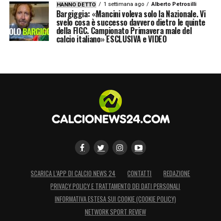
1 settimana ago
Alberto Petrosilli
HANNO DETTO
Bargiggia: «Mancini voleva solo la Nazionale. Vi
svelo cosa è successo davvero dietro le quinte
della FIGC. Campionato Primavera male del
calcio italiano» ESCLUSIVA e VIDEO
SCARICA L’APP DI CALCIO NEWS 24
CONTATTI
REDAZIONE
PRIVACY POLICY E TRATTAMENTO DEI DATI PERSONALI
INFORMATIVA ESTESA SUI COOKIE (COOKIE POLICY)
NETWORK SPORT REVIEW