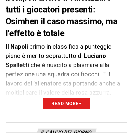
tutti i giocatori presenti:
Osimhen il caso massimo, ma
l’effetto è totale
Il
Napoli
primo in classifica a punteggio
pieno è merito soprattutto di
Luciano
Spalletti
che è riuscito a plasmare alla
perfezione una squadra coi fiocchi. E il
lavoro dell’allenatore sta portando anche a
moltiplicare il valore della rosa azzurra.
Come riporta La Gazzetta dello Sport, infatti,
READ MORE
il gruppo partenopeo vale ora
100 milioni in
più
rispetto a inizio stagione.
IL CALCIO DEL GIORNO