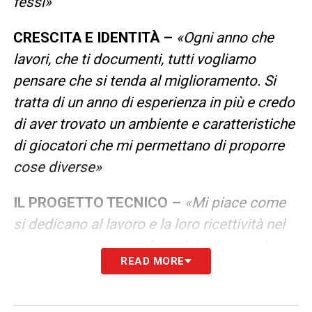
fessi»
CRESCITA E IDENTITÀ –
«Ogni anno che
lavori, che ti documenti, tutti vogliamo
pensare che si tenda al miglioramento. Si
tratta di un anno di esperienza in più e credo
di aver trovato un ambiente e caratteristiche
di giocatori che mi permettano di proporre
cose diverse»
IL PROGETTO TECNICO –
«Mi piace come
si dedicano al lavoro e la loro ricettività nel
provare cose nuove. A me interessa arrivare
READ MORE
alla fine con loro e dimostrare di conquistare
qualcosa con un’identità chiara»