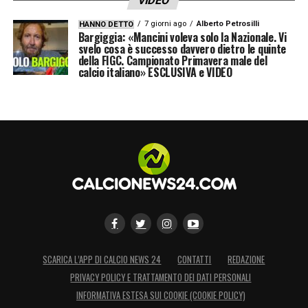
VIDEO
7 giorni ago
Alberto Petrosilli
HANNO DETTO
Bargiggia: «Mancini voleva solo la Nazionale. Vi
svelo cosa è successo davvero dietro le quinte
della FIGC. Campionato Primavera male del
calcio italiano» ESCLUSIVA e VIDEO
SCARICA L’APP DI CALCIO NEWS 24
CONTATTI
REDAZIONE
PRIVACY POLICY E TRATTAMENTO DEI DATI PERSONALI
INFORMATIVA ESTESA SUI COOKIE (COOKIE POLICY)