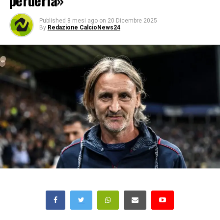
perderla»
Published
8 mesi ago
on
20 Dicembre 2025
By
Redazione CalcioNews24