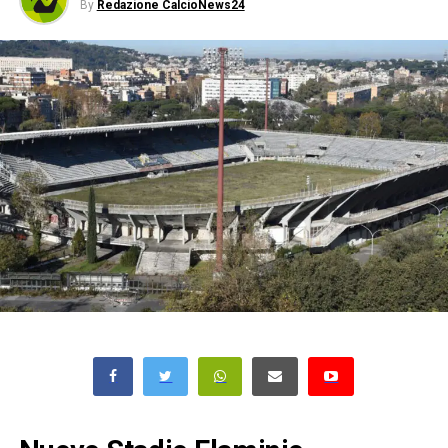
By
Redazione CalcioNews24