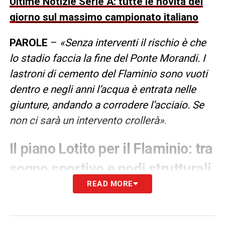
Ultime Notizie Serie A: tutte le novità del
giorno sul massimo campionato italiano
PAROLE
–
«Senza interventi il rischio è che
lo stadio faccia la fine del Ponte Morandi. I
lastroni di cemento del Flaminio sono vuoti
dentro e negli anni l’acqua è entrata nelle
giunture, andando a corrodere l’acciaio. Se
non ci sarà un intervento crollerà»
.
Il piano Lotito per il Flaminio: tra
sogno sportivo e nodi strutturali
READ MORE
Nonostante il pesante allarme sulla tenuta
della struttura, la
Lazio
non arretra. Il
presidente
Claudio Lotito
conferma la