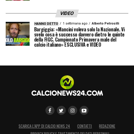
corpo a un sogno lungo decenni. Il conto alla
VIDEO
rovescia è cominciato: il Flaminio potrebbe
1 settimana ago
Alberto Petrosilli
HANNO DETTO
presto tornare a vivere con i colori
Bargiggia: «Mancini voleva solo la Nazionale. Vi
svelo cosa è successo davvero dietro le quinte
biancocelesti.
della FIGC. Campionato Primavera male del
calcio italiano» ESCLUSIVA e VIDEO
LA PLAYLIST DELLE NOSTRE TOP NEWS
SCARICA L’APP DI CALCIO NEWS 24
CONTATTI
REDAZIONE
PRIVACY POLICY E TRATTAMENTO DEI DATI PERSONALI