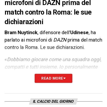
microfoni di DAZN prima del
match contro la Roma: le sue
dichiarazioni
Bram Nuytinck
, difensore dell’
Udinese
, ha
parlato ai microfoni di
DAZN
prima del match
contro la Roma. Le sue dichiarazioni.
«
Dobbiamo giocare come una squadra oggi,
compatti e tutti insieme. Io personalmente
non sento la pressione, io gioco sempre allo
READ MORE
stesso modo e per me è importante essere
sempre pronto mentalmente. Io do sempre il
massimo e questo aiuta me e probabilmente
IL CALCIO DEL GIORNO
anche la squadra, in questo periodo mi