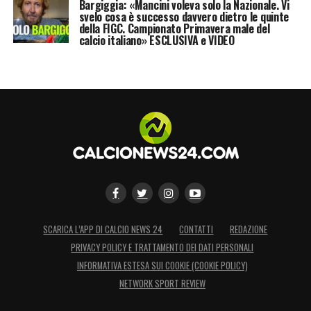
Bargiggia: «Mancini voleva solo la Nazionale. Vi
svelo cosa è successo davvero dietro le quinte
della FIGC. Campionato Primavera male del
calcio italiano» ESCLUSIVA e VIDEO
SCARICA L’APP DI CALCIO NEWS 24
CONTATTI
REDAZIONE
PRIVACY POLICY E TRATTAMENTO DEI DATI PERSONALI
INFORMATIVA ESTESA SUI COOKIE (COOKIE POLICY)
NETWORK SPORT REVIEW