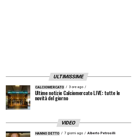
sento molto bene e spero di poter
continuare così. Sappiamo che la Roma ha
una grande squadra con grande qualità me
per me non cambia nulla, devo essere
sempre pronto a prescindere da chi mi trovo
di fronte»
LA PLAYLIST DELLE NOSTRE TOP NEWS
ULTIMISSIME
3 ore ago
CALCIOMERCATO
Ultime notizie Calciomercato LIVE: tutte le
novità del giorno
VIDEO
7 giorni ago
Alberto Petrosilli
HANNO DETTO