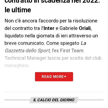
contratto in scadenza nel 2022:
le ultime
Non c’è ancora l’accordo per la risoluzione
del contratto tra l’
Inter
e Gabriele
Oriali
,
liquidato nella giornata di ieri attraverso un
breve comunicato. Come spiegato
La
Gazzetta dello Sport
, l’ex First Team
Technical Manager lascia per scelta del club
meneghino.
READ MORE
Molto legato a
Conte
, Oriali non era più una
pedina strategica e non sarà sostituito. Dopo
alcune settimane di trattative legali, non
essendo stato trovato un accordo per la
IL CALCIO DEL GIORNO
risoluzione consensuale, Oriali resterà a