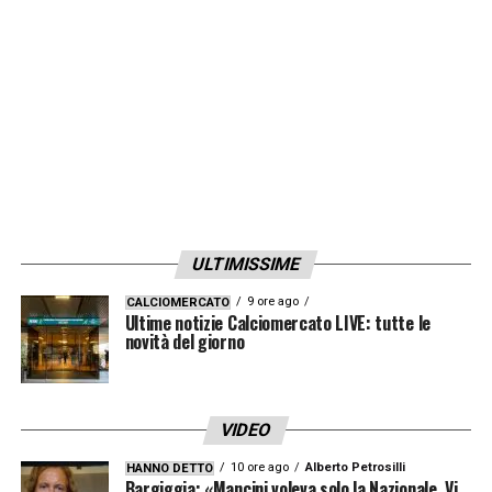
contratto con i nerazzurri per un ulteriore
anno.
LA PLAYLIST DELLE NOSTRE TOP NEWS
ULTIMISSIME
9 ore ago
CALCIOMERCATO
Ultime notizie Calciomercato LIVE: tutte le
novità del giorno
VIDEO
10 ore ago
Alberto Petrosilli
HANNO DETTO
Bargiggia: «Mancini voleva solo la Nazionale. Vi