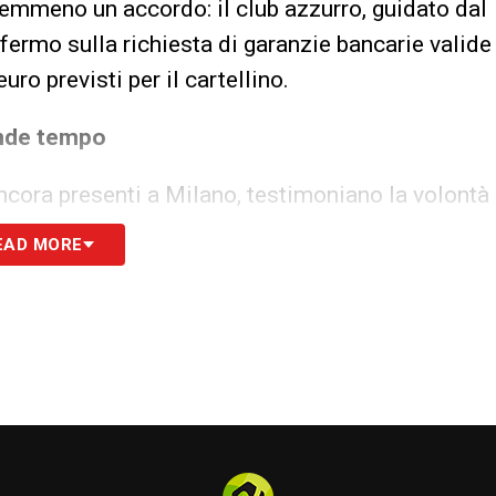
nemmeno un accordo: il club azzurro, guidato dal
fermo sulla richiesta di garanzie bancarie valide
ro previsti per il cartellino.
ende tempo
ancora presenti a Milano, testimoniano la volontà
menti promessi relativi alle fideiussioni non
EAD MORE
 risultano cruciali per assicurare al Napoli una
ra.
 no compromessi
ura nonostante la clausola rescissoria ormai
za garanzie concrete e l’intera cifra pattuita, la
urentiis, figura centrale e determinata nella