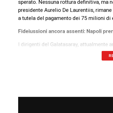
sperato. Nessuna rottura definitiva, ma 
presidente Aurelio De Laurentiis, rimane 
a tutela del pagamento dei 75 milioni di eu
Fideiussioni ancora assenti: Napoli pr
I dirigenti del Galatasaray, attualmente 
di chiudere l’operazione. Tuttavia, i docu
R
sono ancora stati consegnati. Questi atti
modalità di pagamento rateizzata e sicu
De Laurentiis irremovibile: no sconti,
Il Napoli, pur mostrando una certa apert
scaduta, è chiaro nel fissare i paletti: sen
trattativa si fermerà. Il presidente De La