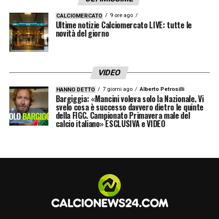
nigeriano potrebbe presto trovarsi davanti a
una scelta cruciale. E, secondo le ultime
9 ore ago
CALCIOMERCATO
Ultime notizie Calciomercato LIVE: tutte le
indiscrezioni, avrebbe già fatto la sua.
novità del giorno
LA PLAYLIST DELLE NOSTRE TOP NEWS
VIDEO
7 giorni ago
Alberto Petrosilli
HANNO DETTO
Bargiggia: «Mancini voleva solo la Nazionale. Vi
svelo cosa è successo davvero dietro le quinte
della FIGC. Campionato Primavera male del
calcio italiano» ESCLUSIVA e VIDEO