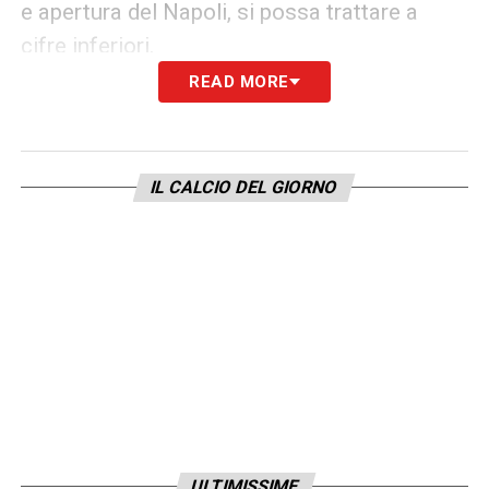
e apertura del Napoli, si possa trattare a
cifre inferiori.
READ MORE
La Juventus, che vuole rilanciarsi come
protagonista in Italia e in
Europa
, potrebbe
davvero puntare forte su
Osimhen
per
IL CALCIO DEL GIORNO
costruire un attacco esplosivo. L’interesse
dei bianconeri è concreto, e il gradimento del
giocatore rappresenterebbe un segnale
importante.
Il futuro di
Osimhen
resta incerto, ma una
cosa è chiara: il suo nome sarà uno dei più
caldi di questo calciomercato estivo. Tra
Juventus e Liverpool
, il centravanti
ULTIMISSIME