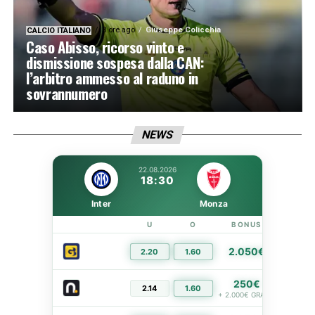
3 ore ago
Giuseppe Colicchia
CALCIO ITALIANO
Caso Abisso, ricorso vinto e
dismissione sospesa dalla CAN:
l’arbitro ammesso al raduno in
sovrannumero
NEWS
22.08.2026
18:30
Inter
Monza
U
O
BONUS
LIN
2.050€
2.20
1.60
PIÙ I
250€
2.14
1.60
PIÙ I
+ 2.000€ GRATIS