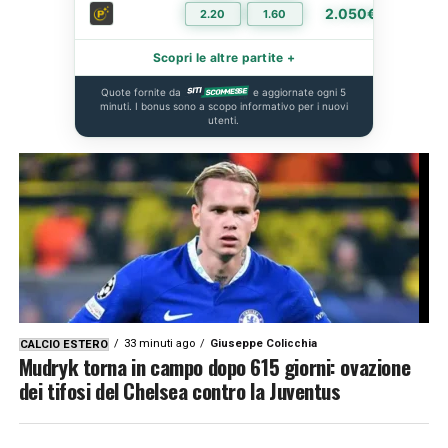
2.050€
2.20
1.60
PIÙ I
Scopri le altre partite +
Quote fornite da
e aggiornate ogni 5
minuti. I bonus sono a scopo informativo per i nuovi
utenti.
33 minuti ago
Giuseppe Colicchia
CALCIO ESTERO
Mudryk torna in campo dopo 615 giorni: ovazione
dei tifosi del Chelsea contro la Juventus