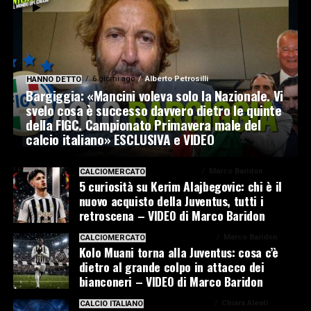
6 giorni ago
Alberto Petrosilli
HANNO DETTO
Bargiggia: «Mancini voleva solo la Nazionale. Vi
svelo cosa è successo davvero dietro le quinte
della FIGC. Campionato Primavera male del
calcio italiano» ESCLUSIVA e VIDEO
6 giorni ago
Marco Baridon
CALCIOMERCATO
5 curiosità su Kerim Alajbegovic: chi è il
nuovo acquisto della Juventus, tutti i
retroscena – VIDEO di Marco Baridon
1 settimana ago
Marco Baridon
CALCIOMERCATO
Kolo Muani torna alla Juventus: cosa c’è
dietro al grande colpo in attacco dei
bianconeri – VIDEO di Marco Baridon
1 settimana ago
Chiara Aleati
CALCIO ITALIANO