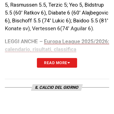
5, Rasmussen 5.5, Terzic 5; Yeo 5, Bidstrup
5.5 (60′ Ratkov 6), Diabate 6 (60′ Alajbegovic
6), Bischoff 5.5 (74′ Lukic 6); Baidoo 5.5 (81′
Konate sv), Vertessen 6(74′ Aguilar 6).
LEGGI ANCHE –
Europa League 2025/2026:
calendario, risultati, classifica
READ MORE
LA PLAYLIST DELLE NOSTRE TOP NEWS
IL CALCIO DEL GIORNO