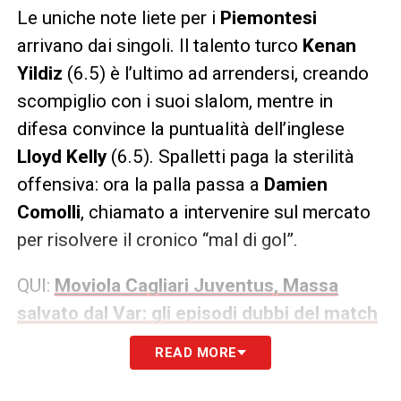
Le uniche note liete per i
Piemontesi
arrivano dai singoli. Il talento turco
Kenan
Yildiz
(6.5) è l’ultimo ad arrendersi, creando
scompiglio con i suoi slalom, mentre in
difesa convince la puntualità dell’inglese
Lloyd Kelly
(6.5). Spalletti paga la sterilità
offensiva: ora la palla passa a
Damien
Comolli
, chiamato a intervenire sul mercato
per risolvere il cronico “mal di gol”.
QUI:
Moviola Cagliari Juventus, Massa
salvato dal Var: gli episodi dubbi del match
READ MORE
LA PLAYLIST DELLE NOSTRE TOP NEWS