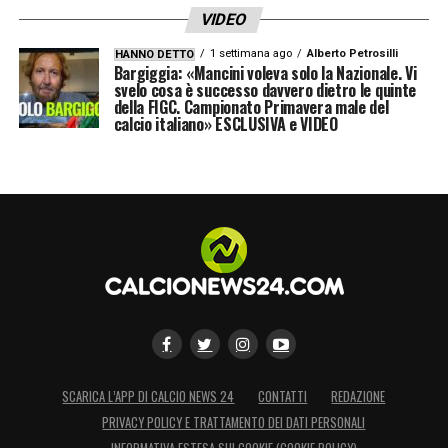
VIDEO
1 settimana ago
Alberto Petrosilli
HANNO DETTO
Bargiggia: «Mancini voleva solo la Nazionale. Vi
svelo cosa è successo davvero dietro le quinte
della FIGC. Campionato Primavera male del
calcio italiano» ESCLUSIVA e VIDEO
SCARICA L’APP DI CALCIO NEWS 24
CONTATTI
REDAZIONE
PRIVACY POLICY E TRATTAMENTO DEI DATI PERSONALI