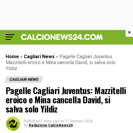
×
Home
»
Cagliari News
»
Pagelle Cagliari Juventus:
Mazzitelli eroico e Mina cancella David, si salva solo
Yildiz
CAGLIARI NEWS
Pagelle Cagliari Juventus: Mazzitelli
eroico e Mina cancella David, si
salva solo Yildiz
Published
7 mesi ago
on
17 Gennaio 2026
By
Redazione CalcioNews24