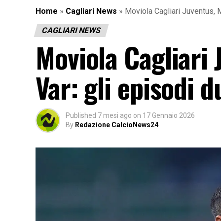
Home
»
Cagliari News
»
Moviola Cagliari Juventus, 
CAGLIARI NEWS
Moviola Cagliari 
Var: gli episodi 
Published
7 mesi ago
on
17 Gennaio 2026
By
Redazione CalcioNews24