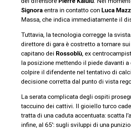
del difensore
Pierre Kalulu
. Nel momento
Signora
entra in contatto con
Luca Mazzi
Massa, che indica immediatamente il dis
Tuttavia, la tecnologia corregge la svista
direttore di gara è costretto a tornare su
capitano dei
Rossoblù
, ex centrocampis
la posizione mettendo il piede davanti a q
colpire il difendente nel tentativo di cal
decisione corretta dal punto di vista re
La serata complicata degli ospiti proseg
taccuino dei cattivi. Il gioiello turco ca
tratta di una caduta accentuata: scatta
infine, al 65′: sugli sviluppi di una punizi