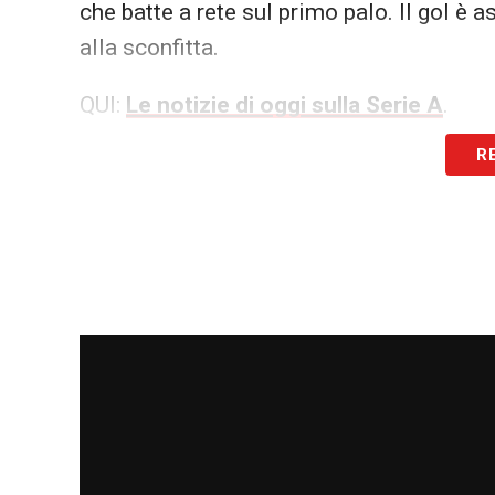
che batte a rete sul primo palo. Il gol è
alla sconfitta.
QUI:
Le notizie di oggi sulla Serie A
.
R
LA PLAYLIST DELLE NOSTRE TOP NEW