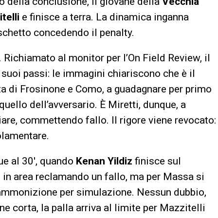
 della conclusione, il giovane della
Vecchia
telli
e finisce a terra. La dinamica inganna
chetto concedendo il penalty.
. Richiamato al monitor per l’On Field Review, il
i suoi passi: le immagini chiariscono che è il
ta di Frosinone e Como, a guadagnare per primo
uello dell’avversario. È Miretti, dunque, a
ciare, commettendo fallo. Il rigore viene revocato:
golamentare.
ue al 30′, quando
Kenan Yildiz
finisce sul
de in area reclamando un fallo, ma per Massa si
 l’ammonizione per simulazione. Nessun dubbio,
one corta, la palla arriva al limite per Mazzitelli