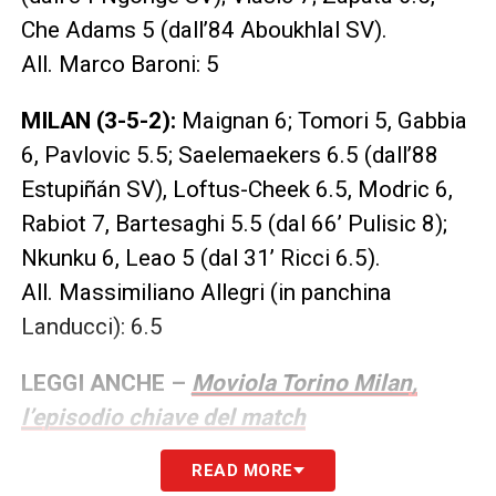
Che Adams 5 (dall’84 Aboukhlal SV).
All. Marco Baroni: 5
MILAN (3-5-2):
Maignan 6; Tomori 5, Gabbia
6, Pavlovic 5.5; Saelemaekers 6.5 (dall’88
Estupiñán SV), Loftus-Cheek 6.5, Modric 6,
Rabiot 7, Bartesaghi 5.5 (dal 66’ Pulisic 8);
Nkunku 6, Leao 5 (dal 31’ Ricci 6.5).
All. Massimiliano Allegri (in panchina
Landucci): 6.5
LEGGI ANCHE –
Moviola Torino Milan,
l’episodio chiave del match
READ MORE
LA PLAYLIST DELLE NOSTRE TOP NEWS