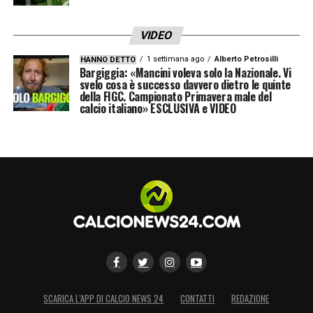
VIDEO
1 settimana ago
Alberto Petrosilli
HANNO DETTO
Bargiggia: «Mancini voleva solo la Nazionale. Vi
svelo cosa è successo davvero dietro le quinte
della FIGC. Campionato Primavera male del
calcio italiano» ESCLUSIVA e VIDEO
SCARICA L’APP DI CALCIO NEWS 24
CONTATTI
REDAZIONE