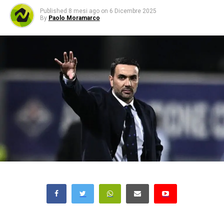
Published
8 mesi ago
on
6 Dicembre 2025
By
Paolo Moramarco