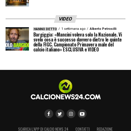
VIDEO
1 settimana ago
Alberto Petrosilli
HANNO DETTO
Bargiggia: «Mancini voleva solo la Nazionale. Vi
svelo cosa è successo davvero dietro le quinte
della FIGC. Campionato Primavera male del
calcio italiano» ESCLUSIVA e VIDEO
SCARICA L’APP DI CALCIO NEWS 24
CONTATTI
REDAZIONE