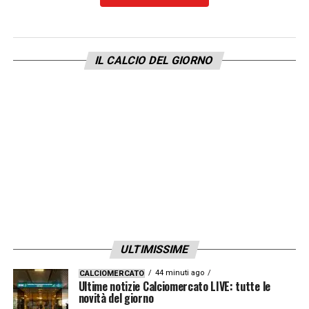
IMPEGNI SOTTO NATALE –
«Perdiamo due
giocatori importanti, forti e determinanti
come Lookman e Kossounou, ma
IL CALCIO DEL GIORNO
recuperiamo due altrettanto importanti
come Kolasinac e Scalvini e dovremo
recuperare Sulemana che ha avuto questo
fastidio. Ci sono tante partite, si gioca ogni
tre giorni, tutti devono sentirsi importanti e
dare il massimo quando vengono chiamati in
causa».
LA PLAYLIST DELLE NOSTRE TOP NEWS
ULTIMISSIME
44 minuti ago
CALCIOMERCATO
Ultime notizie Calciomercato LIVE: tutte le
novità del giorno