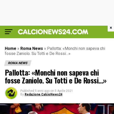
×
Home
»
Roma News
»
Pallotta: «Monchi non sapeva chi
fosse Zaniolo. Su Totti e De Rossi…»
ROMA NEWS
Pallotta: «Monchi non sapeva chi
fosse Zaniolo. Su Totti e De Rossi…»
Published
5 anni ago
on
5 Aprile 2021
By
Redazione CalcioNews24