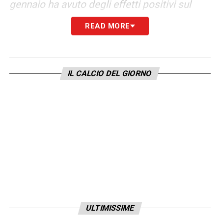
gennaio ha avuto degli effetti positivi sul
bilancio, ma ci siamo presi degli impegni
READ MORE
come nel riscatto di Nicolussi in caso di
salvezza. Il tema della sostenibilità è
importante e i numeri ci impongono di porvi
IL CALCIO DEL GIORNO
attenzione. Noi cerchiamo di ridurre
virtuosamente i costi e incrementare i ricavi,
specie in un mondo dove i ricavi non li
gestiamo noi, ma dipendono dai diritti
televisivi. L’unica nota è che sono uscite
delle tabelle relative ai bilanci, ma fanno
riferimento all’anno solare 2024, in cui il club
è stato fra Serie A e B. La nostra
consapevolezza è che le nostre azioni hanno
ULTIMISSIME
invertito la tendenza negativa del 2024, con