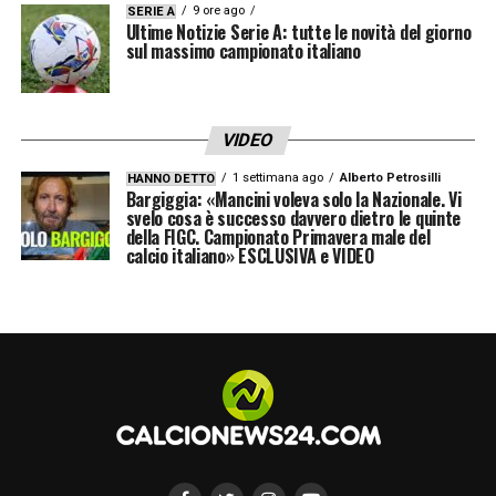
9 ore ago
SERIE A
il bilancio del 2025 sarà sicuramente in
Ultime Notizie Serie A: tutte le novità del giorno
sul massimo campionato italiano
controtendenza»
RINNOVO CORVI
–
«All’infortunio di Suzuki,
VIDEO
qualcuno diceva che avevamo due terzi
1 settimana ago
Alberto Petrosilli
HANNO DETTO
portieri. Io riporto i fatti: quando è successo
Bargiggia: «Mancini voleva solo la Nazionale. Vi
svelo cosa è successo davvero dietro le quinte
io e Pettinà abbiamo convocato e dato
della FIGC. Campionato Primavera male del
calcio italiano» ESCLUSIVA e VIDEO
fiducia a Corvi e Rinaldi, ribadendo anche
che avrebbero avuto un grande sforzo.
Quindi abbiamo deciso anche di intervenire
sul mercato, ma poi abbiamo interrotto i
rapporti con Guaita, anche per motivi suoi
personali. Avremo un mese in cui Corvi e
Rinaldi saranno affiancati dai ragazzi della