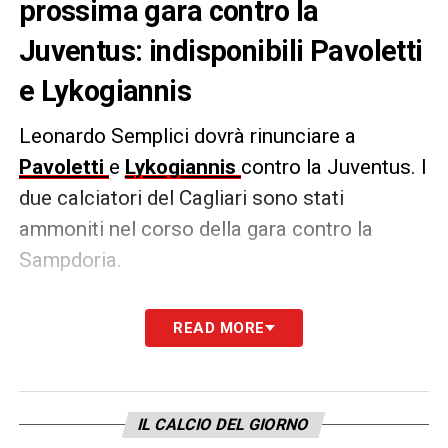
prossima gara contro la
Juventus: indisponibili Pavoletti
e Lykogiannis
Leonardo Semplici dovrà rinunciare a
Pavoletti
e
Lykogiannis
contro la Juventus. I
due calciatori del Cagliari sono stati
ammoniti nel corso della gara contro la
Sampdoria.
Cagliari che dovrà dunque rinunciare a due
READ MORE
colonne dell’era Semplici: Pavoletti è il
titolare fisso nella formazione del tecnico
come lo stesso terzino.
IL CALCIO DEL GIORNO