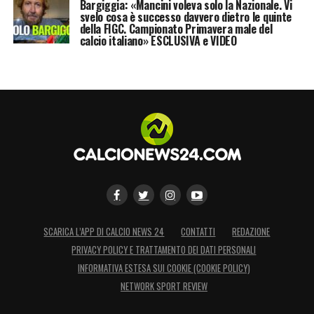
Bargiggia: «Mancini voleva solo la Nazionale. Vi
svelo cosa è successo davvero dietro le quinte
della FIGC. Campionato Primavera male del
calcio italiano» ESCLUSIVA e VIDEO
SCARICA L’APP DI CALCIO NEWS 24
CONTATTI
REDAZIONE
PRIVACY POLICY E TRATTAMENTO DEI DATI PERSONALI
INFORMATIVA ESTESA SUI COOKIE (COOKIE POLICY)
NETWORK SPORT REVIEW