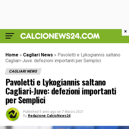
×
Home
»
Cagliari News
»
Pavoletti e Lykogiannis saltano
Cagliari-Juve: defezioni importanti per Semplici
CAGLIARI NEWS
Pavoletti e Lykogiannis saltano
Cagliari-Juve: defezioni importanti
per Semplici
Published
5 anni ago
on
7 Marzo 2021
By
Redazione CalcioNews24