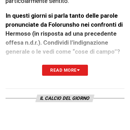
particolarmente sentito.
In questi giorni si parla tanto delle parole
pronunciate da Folorunsho nei confronti di
Hermoso (in risposta ad una precedente
offesa n.d.r.). Condividi l’indignazione
generale o le vedi come “cose di campo”?
«Ci sono state offese da una parte e
READ MORE
dall’altra, io non monterei il caso. Ora ci sono
le telecamere e si vede tutto, ma fino a
qualche stagione fa, quando non c’era il VAR,
IL CALCIO DEL GIORNO
non dico che fosse la normalità, ma quelle
erano cose che succedevano. Capitava
anche di peggio, adesso mi sembra
un’assurdità che a quello che è successo tra