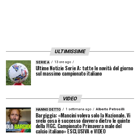
Folorunsho ed Hermoso sia stata data tutta
questa importanza-. Penso che queste siano
cose da campo, succedeva molto di peggio
prima. Giocavi e dall’altra parte del campo
c’era un giocatore a terra e non si sapeva
ULTIMISSIME
cosa gli fosse successo. E allora
13 ore ago
SERIE A
cos’avremmo dovuto fare? Andare sul
Ultime Notizie Serie A: tutte le novità del giorno
sul massimo campionato italiano
penale? La gente sottovaluta che in campo
ci sono pressione e tantissima tensione. Le
cose si dicono e poi alla fine della partita,
VIDEO
anche se non lo fanno vedere, nel tunnel
1 settimana ago
Alberto Petrosilli
HANNO DETTO
Bargiggia: «Mancini voleva solo la Nazionale. Vi
arriva un chiarimento»
.
svelo cosa è successo davvero dietro le quinte
della FIGC. Campionato Primavera male del
calcio italiano» ESCLUSIVA e VIDEO
Hai trascorso 4 anni in Sardegna, qual è il