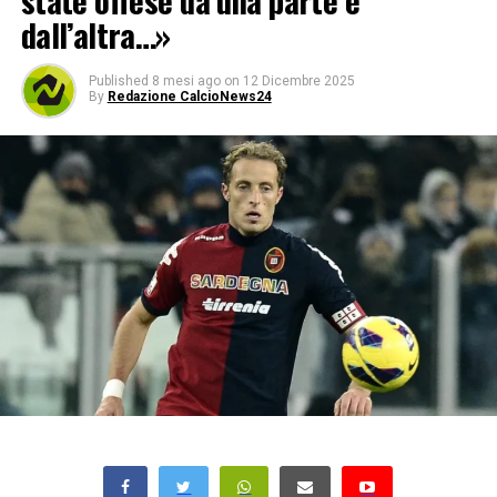
state offese da una parte e
dall’altra…»
Published
8 mesi ago
on
12 Dicembre 2025
By
Redazione CalcioNews24