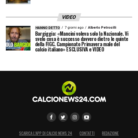
VIDEO
7 giorni ago
Alberto Petrosilli
HANNO DETTO
Bargiggia: «Mancini voleva solo la Nazionale. Vi
svelo cosa è successo davvero dietro le quinte
della FIGC. Campionato Primavera male del
calcio italiano» ESCLUSIVA e VIDEO
SCARICA L’APP DI CALCIO NEWS 24
CONTATTI
REDAZIONE