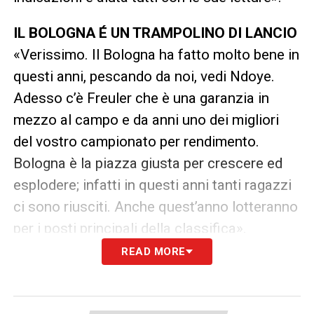
IL BOLOGNA É UN TRAMPOLINO DI LANCIO
«Verissimo. Il Bologna ha fatto molto bene in
questi anni, pescando da noi, vedi Ndoye.
Adesso c’è Freuler che è una garanzia in
mezzo al campo e da anni uno dei migliori
del vostro campionato per rendimento.
Bologna è la piazza giusta per crescere ed
esplodere; infatti in questi anni tanti ragazzi
ci sono riusciti. Anche quest’anno lotteranno
per i posti principali della classifica».
READ MORE
JASHARI
«È stato sfortunato per via
dell’infortunio. Ma Ardon non si discute: è
davvero forte e farà una grande carriera. La