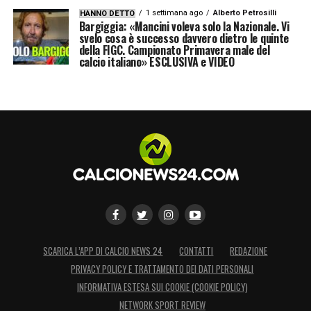
1 settimana ago
Alberto Petrosilli
HANNO DETTO
che tra un po’ anche lui diventerà
Bargiggia: «Mancini voleva solo la Nazionale. Vi
svelo cosa è successo davvero dietro le quinte
protagonista in Serie A».
della FIGC. Campionato Primavera male del
calcio italiano» ESCLUSIVA e VIDEO
LA PLAYLIST DELLE NOSTRE TOP NEWS
SCARICA L’APP DI CALCIO NEWS 24
CONTATTI
REDAZIONE
PRIVACY POLICY E TRATTAMENTO DEI DATI PERSONALI
INFORMATIVA ESTESA SUI COOKIE (COOKIE POLICY)
NETWORK SPORT REVIEW