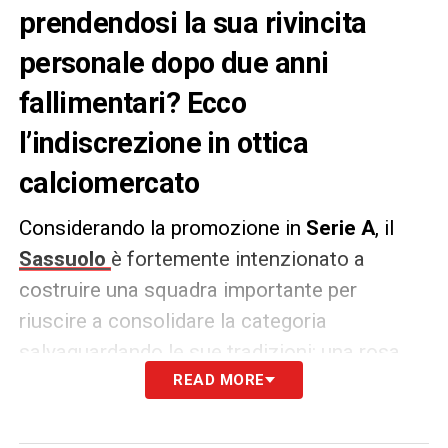
prendendosi la sua rivincita
personale dopo due anni
fallimentari? Ecco
l’indiscrezione in ottica
calciomercato
Considerando la promozione in
Serie A
, il
Sassuolo
è fortemente intenzionato a
costruire una squadra importante per
riuscire a consolidare la categoria
salvaguardando le sue tradizioni: una rosa
tanto giovane quanto affamata per sfornare
READ MORE
sempre più talenti.