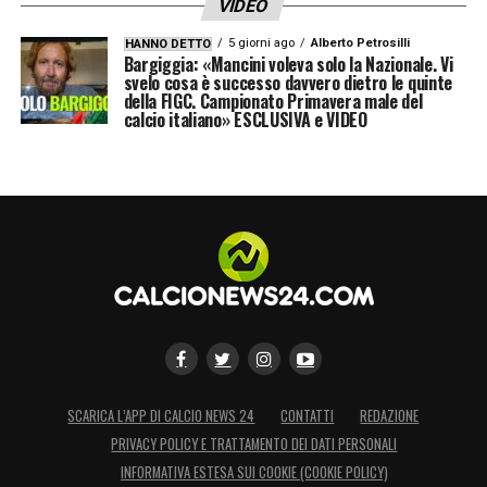
VIDEO
5 giorni ago
Alberto Petrosilli
HANNO DETTO
Bargiggia: «Mancini voleva solo la Nazionale. Vi
svelo cosa è successo davvero dietro le quinte
della FIGC. Campionato Primavera male del
calcio italiano» ESCLUSIVA e VIDEO
SCARICA L’APP DI CALCIO NEWS 24
CONTATTI
REDAZIONE
PRIVACY POLICY E TRATTAMENTO DEI DATI PERSONALI
INFORMATIVA ESTESA SUI COOKIE (COOKIE POLICY)