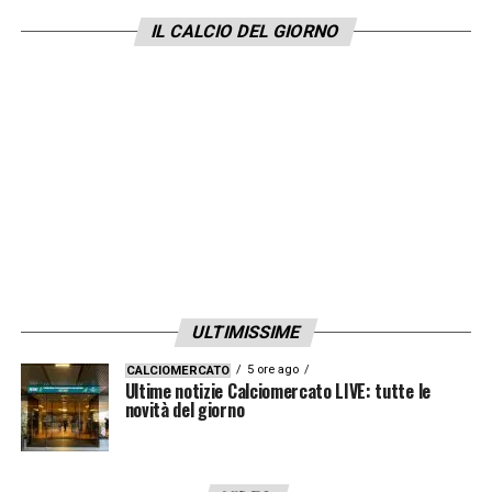
Secondo quanto riportato da
Il Resto del
IL CALCIO DEL GIORNO
Carlino
, il Sassuolo potrebbe pensare a
trattenere
Andrea Pinamonti
per riuscire a
consolidare la categoria e rinforzare
ulteriormente l’attacco.
LA PLAYLIST DELLE NOSTRE TOP NEWS
ULTIMISSIME
5 ore ago
CALCIOMERCATO
Ultime notizie Calciomercato LIVE: tutte le
novità del giorno