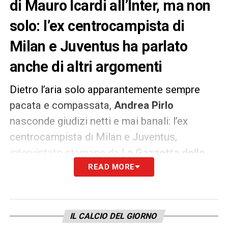
di Mauro Icardi all’Inter, ma non
solo: l’ex centrocampista di
Milan e Juventus ha parlato
anche di altri argomenti
Dietro l’aria solo apparantemente sempre
pacata e compassata,
Andrea Pirlo
nasconde giudizi netti e mai banali: l’ex
centrocampista di Milan e Juventus,
intervistato stamane da
La Gazzetta dello
Sport
, ha detto la sua sui vari argomenti del
READ MORE
momento. A partire, ovviamente, dall’ormai
arcinota vicenda di
Mauro Icardi
, di ritorno
all’
Inter
dopo quasi due mesi di polemiche
IL CALCIO DEL GIORNO