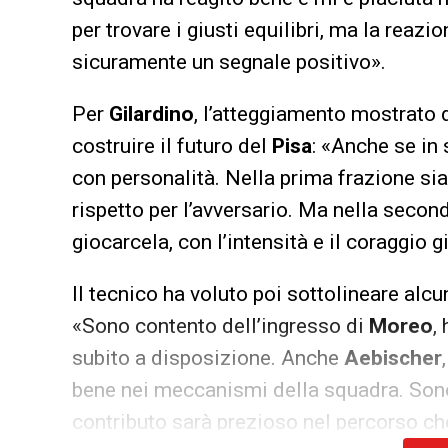
per trovare i giusti equilibri, ma la reaz
sicuramente un segnale positivo».
Per
Gilardino
, l’atteggiamento mostrato 
costruire il futuro del
Pisa
: «Anche se in
con personalità. Nella prima frazione sia
rispetto per l’avversario. Ma nella sec
giocarcela, con l’intensità e il coraggio gi
Il tecnico ha voluto poi sottolineare alcu
«Sono contento dell’ingresso di
Moreo
,
subito a disposizione. Anche
Aebischer
bene nei meccanismi della squadra. Sono 
contributo sarà prezioso nel percorso c