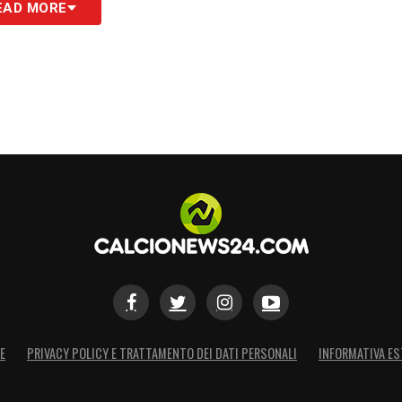
EAD MORE
livello come il Bayer Leverkusen ha
Pisa
un’opportunità importante per misurarsi
 passa in secondo piano rispetto alle indicazioni
ora molti step da affrontare.
tecnico ex Genoa e Fiorentina sa di avere ancora
presa sembra quella giusta: «La strada è lunga,
il
Pisa
potrà dire la sua».
S
E
PRIVACY POLICY E TRATTAMENTO DEI DATI PERSONALI
INFORMATIVA ES