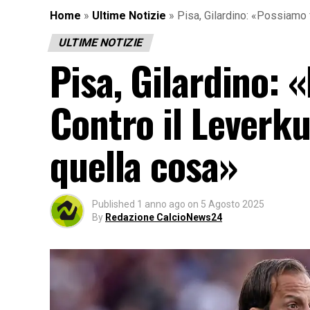
Home
»
Ultime Notizie
»
Pisa, Gilardino: «Possiamo 
ULTIME NOTIZIE
Pisa, Gilardino: 
Contro il Leverku
quella cosa»
Published
1 anno ago
on
5 Agosto 2025
By
Redazione CalcioNews24