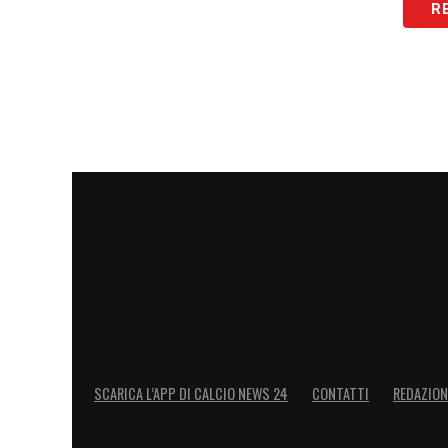
R
Questo primo test contro una squadra di 
rappresentato per
Gilardino
e per tutto il
con il calcio internazionale. Il risultato
raccolte, in un precampionato che ha anc
Con l’avvio della stagione alle porte, il 
del lavoro da fare, ma la direzione intra
ma se continueremo con questo spirito, 
LA PLAYLIST DELLE NOSTRE TOP NEW
SCARICA L’APP DI CALCIO NEWS 24
CONTATTI
REDAZION