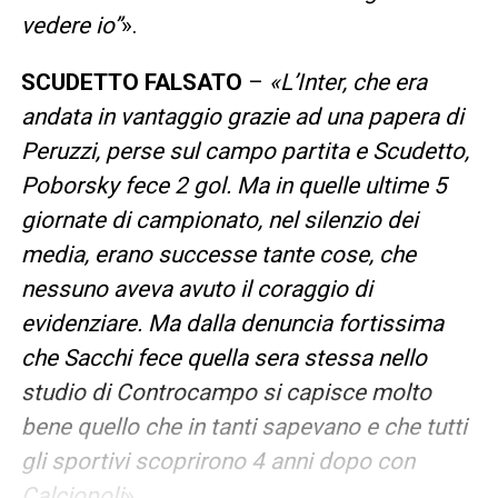
vedere io”
».
SCUDETTO FALSATO
–
«L’Inter, che era
andata in vantaggio grazie ad una papera di
Peruzzi, perse sul campo partita e Scudetto,
Poborsky fece 2 gol. Ma in quelle ultime 5
giornate di campionato, nel silenzio dei
media, erano successe tante cose, che
nessuno aveva avuto il coraggio di
evidenziare. Ma dalla denuncia fortissima
che Sacchi fece quella sera stessa nello
studio di Controcampo si capisce molto
bene quello che in tanti sapevano e che tutti
gli sportivi scoprirono 4 anni dopo con
Calciopoli
».