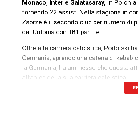
Monaco, Inter e Galatasaray,
in Polonia 
fornendo 22 assist. Nella stagione in cors
Zabrze è il secondo club per numero di p
dal Colonia con 181 partite.
Oltre alla carriera calcistica, Podolski ha
Germania, aprendo una catena di kebab c
la Germania, ha ammesso che questa attivi
all’apice della sua carriera calcistica.
R
Il rinnovo con il Górnik Zabrze testimoni
volontà di concludere la carriera calcist
del Górnik Zabrze possono quindi contin
per almeno un’altra stagione.