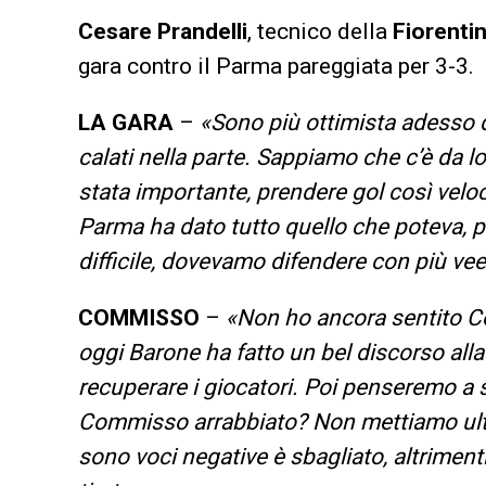
Cesare Prandelli
, tecnico della
Fiorenti
gara contro il Parma pareggiata per 3-3.
LA GARA
–
«Sono più ottimista adesso d
calati nella parte. Sappiamo che c’è da lo
stata importante, prendere gol così velo
Parma ha dato tutto quello che poteva, p
difficile, dovevamo difendere con più v
COMMISSO
–
«Non ho ancora sentito Co
oggi Barone ha fatto un bel discorso all
recuperare i giocatori. Poi penseremo a 
Commisso arrabbiato? Non mettiamo ulterio
sono voci negative è sbagliato, altriment