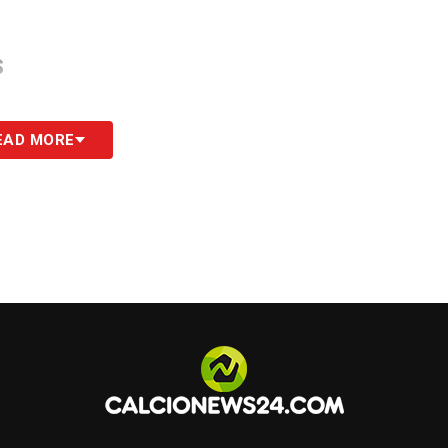
S
EAD MORE