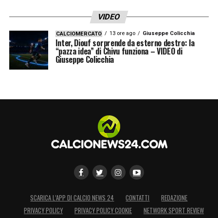
LA PLAYLIST DELLE NOSTRE TOP NEWS
VIDEO
13 ore ago
Giuseppe Colicchia
CALCIOMERCATO
Inter, Diouf sorprende da esterno destro: la
“pazza idea” di Chivu funziona – VIDEO di
Giuseppe Colicchia
SCARICA L’APP DI CALCIO NEWS 24
CONTATTI
REDAZIONE
PRIVACY POLICY
PRIVACY POLICY COOKIE
NETWORK SPORT REVIEW