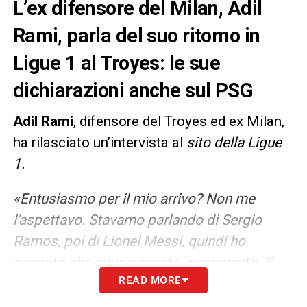
L’ex difensore del Milan, Adil
Rami, parla del suo ritorno in
Ligue 1 al Troyes: le sue
dichiarazioni anche sul PSG
Adil Rami
, difensore del Troyes ed ex Milan,
ha rilasciato un’intervista al
sito della Ligue
1.
«Entusiasmo per il mio arrivo? Non me
l’aspettavo. Stavamo parlando di Sergio
Ramos, poi di Lionel Messi, quindi ho
pensato che sarei passato inosservato. E
READ MORE
infine, hanno versato dell’inchiostro. È
motivo di orgoglio. Ma quando parlano di te