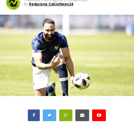
Published
5 anni ago
on
6 Ottobre 2021
By
Redazione CalcioNews24