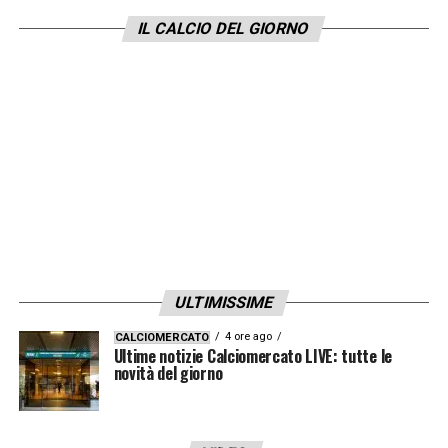
dall’allenatore del futuro come vorrà giocare.
IL CALCIO DEL GIORNO
Io credo che play come lui ce ne sono pochi,
anche perché è campione del mondo
»
LA PLAYLIST DELLE NOSTRE TOP NEWS
ULTIMISSIME
4 ore ago
CALCIOMERCATO
Ultime notizie Calciomercato LIVE: tutte le
novità del giorno