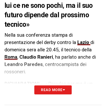
lui ce ne sono pochi, ma il suo
futuro dipende dal prossimo
tecnico»
Nella sua conferenza stampa di
presentazione del derby contro la
Lazio
di
domenica sera alle 20.45, il tecnico della
Roma
,
Claudio Ranieri
, ha parlato anche di
Leandro Paredes
, centrocampista dei
rossoneri.
DICHIARAZIONI –
«
Paredes per me è un
READ MORE
play eccezionale, sa dove mettere la palla,
sa quando controllare la palle e quando
accelerare. Per me è importante, dipende