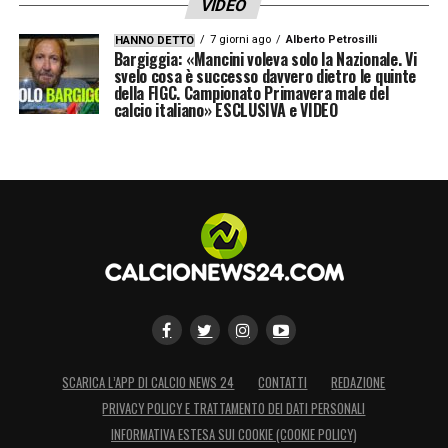
VIDEO
7 giorni ago
Alberto Petrosilli
HANNO DETTO
Bargiggia: «Mancini voleva solo la Nazionale. Vi
svelo cosa è successo davvero dietro le quinte
della FIGC. Campionato Primavera male del
calcio italiano» ESCLUSIVA e VIDEO
SCARICA L’APP DI CALCIO NEWS 24
CONTATTI
REDAZIONE
PRIVACY POLICY E TRATTAMENTO DEI DATI PERSONALI
INFORMATIVA ESTESA SUI COOKIE (COOKIE POLICY)