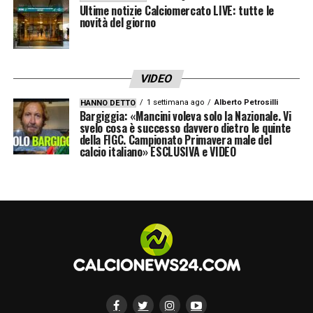
prossime settimane saranno decisive per
Ultime notizie Calciomercato LIVE: tutte le
capire se si tratterà solo di una suggestione
novità del giorno
estiva o di una vera e propria trattativa
pronta a decollare. Intanto, il nome di
VIDEO
Raspadori
continua a rimbalzare nei corridoi
1 settimana ago
Alberto Petrosilli
HANNO DETTO
di Formello, con i tifosi biancocelesti che
Bargiggia: «Mancini voleva solo la Nazionale. Vi
svelo cosa è successo davvero dietro le quinte
sognano un colpo di mercato capace di
della FIGC. Campionato Primavera male del
calcio italiano» ESCLUSIVA e VIDEO
accendere l’entusiasmo.
LA PLAYLIST DELLE NOSTRE TOP NEWS