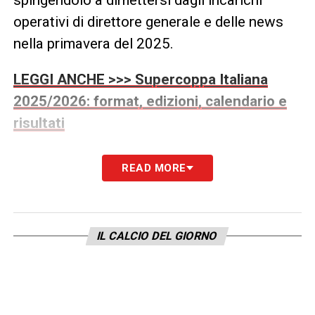
operativi di direttore generale e delle news
nella primavera del 2025.
LEGGI ANCHE >>> Supercoppa Italiana
2025/2026: format, edizioni, calendario e
risultati
Nonostante le dimissioni,
Ravezzani
aveva
READ MORE
accettato di continuare come responsabile
dello sport fino alla scadenza naturale del
2026, mantenendo vivo il suo contributo al
IL CALCIO DEL GIORNO
gruppo. Contestualmente, ha venduto il suo
4% di quote, segnando un passo indietro
rispetto alla gestione societaria.