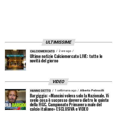
L’era
Ravezzani
, iniziata nel 1998, lascia in
eredità un gruppo in buona salute. Nel 2024
Mediapason ha chiuso con 15,2 milioni di
euro di ricavi (+4,1%), confermando
Telelombardia e Top Calcio24 come le
ULTIMISSIME
emittenti più seguite in Lombardia. Con
l’uscita di
Ravezzani
, si chiuderà un
2 ore ago
CALCIOMERCATO
Ultime notizie Calciomercato LIVE: tutte le
ventennio che ha rivoluzionato il linguaggio
novità del giorno
del talk show sportivo in Italia, consolidando
il suo ruolo di innovatore e riferimento per il
VIDEO
giornalismo televisivo locale.
1 settimana ago
Alberto Petrosilli
HANNO DETTO
Bargiggia: «Mancini voleva solo la Nazionale. Vi
La partenza di
Ravezzani
non rappresenta
svelo cosa è successo davvero dietro le quinte
della FIGC. Campionato Primavera male del
solo un cambio di testimone, ma la
calcio italiano» ESCLUSIVA e VIDEO
conclusione di un’epoca segnata dalla